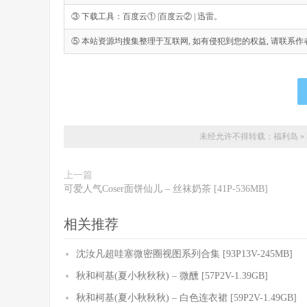
③ 下载工具：百度云① |百度云② | 迅雷。
⑤ 本站资源均搜集整理于互联网, 如有侵犯到您的权益, 请联系作者删除。Emai
未经允许不得转载：
福利岛
»
上一篇
可爱人气Coser面饼仙儿 – 丝袜奶茶 [41P-536MB]
相关推荐
沈汝凡超哇塞微密圈视图系列合集 [93P13V-245MB]
秋和柯基(夏小秋秋秋) – 微醺 [57P2V-1.39GB]
秋和柯基(夏小秋秋秋) – 白色连衣裙 [59P2V-1.49GB]