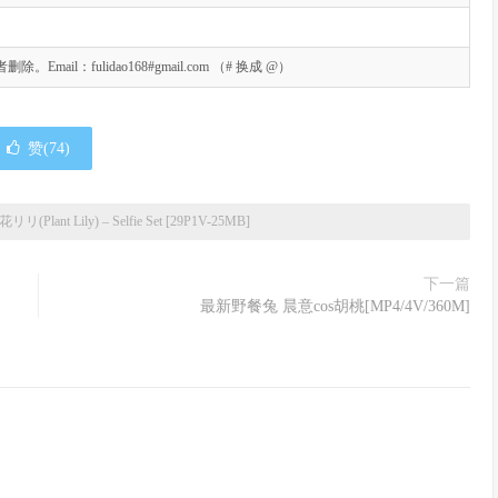
l：fulidao168#gmail.com （# 换成 @）
赞(
74
)
花リリ(Plant Lily) – Selfie Set [29P1V-25MB]
下一篇
最新野餐兔 晨意cos胡桃[MP4/4V/360M]