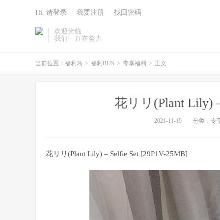
Hi, 请登录
我要注册
找回密码
欢迎光临
我们一直在努力
当前位置：
福利岛
>
福利BUS
>
专享福利
>
正文
花リリ(Plant Lily) –
2021-11-19
分类：
专
花リリ(Plant Lily) – Selfie Set [29P1V-25MB]