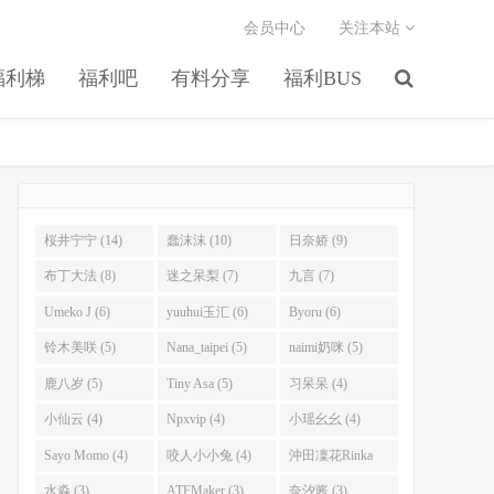
会员中心
关注本站
福利梯
福利吧
有料分享
福利BUS
桜井宁宁 (14)
蠢沫沫 (10)
日奈娇 (9)
布丁大法 (8)
迷之呆梨 (7)
九言 (7)
Umeko J (6)
yuuhui玉汇 (6)
Byoru (6)
铃木美咲 (5)
Nana_taipei (5)
naimi奶咪 (5)
鹿八岁 (5)
Tiny Asa (5)
习呆呆 (4)
小仙云 (4)
Npxvip (4)
小瑶幺幺 (4)
Sayo Momo (4)
咬人小小兔 (4)
沖田凜花Rinka
(4)
水淼 (3)
ATFMaker (3)
奈汐酱 (3)