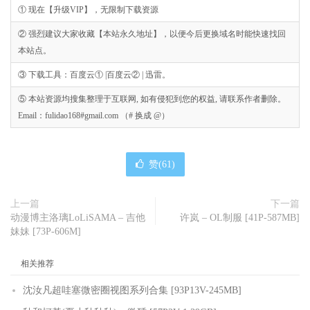
① 现在【升级VIP】，无限制下载资源
② 强烈建议大家收藏【本站永久地址】，以便今后更换域名时能快速找回
本站点。
③ 下载工具：百度云① |百度云② | 迅雷。
⑤ 本站资源均搜集整理于互联网, 如有侵犯到您的权益, 请联系作者删除。
Email：fulidao168#gmail.com （# 换成 @）
赞(
61
)
上一篇
下一篇
动漫博主洛璃LoLiSAMA – 吉他
许岚 – OL制服 [41P-587MB]
妹妹 [73P-606M]
相关推荐
沈汝凡超哇塞微密圈视图系列合集 [93P13V-245MB]