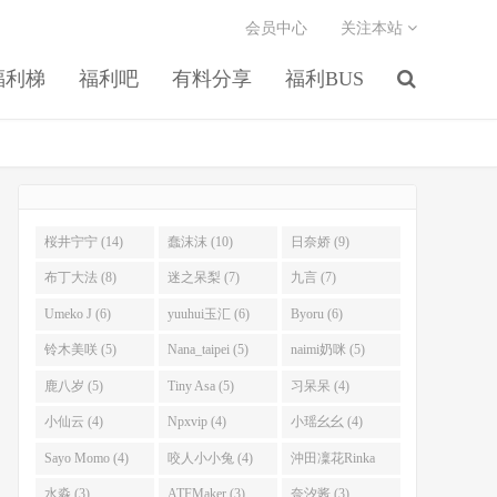
会员中心
关注本站
福利梯
福利吧
有料分享
福利BUS
桜井宁宁 (14)
蠢沫沫 (10)
日奈娇 (9)
布丁大法 (8)
迷之呆梨 (7)
九言 (7)
Umeko J (6)
yuuhui玉汇 (6)
Byoru (6)
铃木美咲 (5)
Nana_taipei (5)
naimi奶咪 (5)
鹿八岁 (5)
Tiny Asa (5)
习呆呆 (4)
小仙云 (4)
Npxvip (4)
小瑶幺幺 (4)
Sayo Momo (4)
咬人小小兔 (4)
沖田凜花Rinka
(4)
水淼 (3)
ATFMaker (3)
奈汐酱 (3)