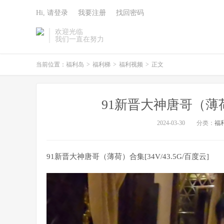
Hi, 请登录
我要注册
找回密码
欢迎光临
我们一直在努力
当前位置：
福利岛
>
福利梯
>
福利视频
>
正文
91新晋大神唐哥（薄荷）
2024-03-30
分类：
福
91新晋大神唐哥（薄荷）合集[34V/43.5G/百度云]