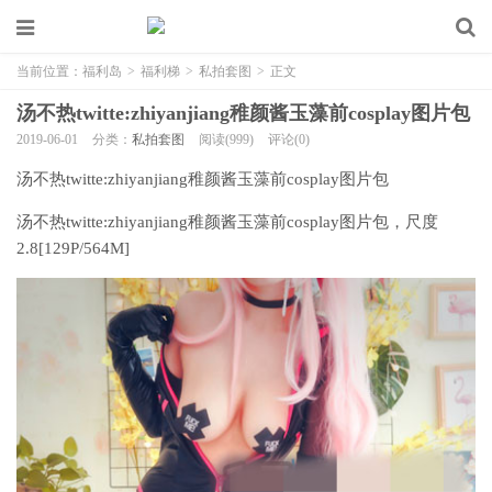
当前位置：
福利岛
>
福利梯
>
私拍套图
>
正文
汤不热twitte:zhiyanjiang稚颜酱玉藻前cosplay图片包
2019-06-01
分类：
私拍套图
阅读(999)
评论(0)
汤不热twitte:zhiyanjiang稚颜酱玉藻前cosplay图片包
汤不热twitte:zhiyanjiang
稚颜酱
玉藻前
cosplay
图片包，尺度
2.8[129P/564M]