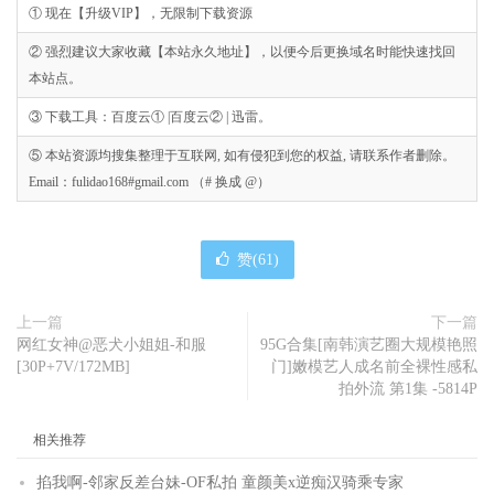
① 现在【升级VIP】，无限制下载资源
② 强烈建议大家收藏【本站永久地址】，以便今后更换域名时能快速找回
本站点。
③ 下载工具：百度云① |百度云② | 迅雷。
⑤ 本站资源均搜集整理于互联网, 如有侵犯到您的权益, 请联系作者删除。
Email：fulidao168#gmail.com （# 换成 @）
赞(
61
)
上一篇
下一篇
网红女神@恶犬小姐姐-和服
95G合集[南韩演艺圈大规模艳照
[30P+7V/172MB]
门]嫩模艺人成名前全裸性感私
拍外流 第1集 -5814P
相关推荐
掐我啊-邻家反差台妹-OF私拍 童颜美x逆痴汉骑乘专家